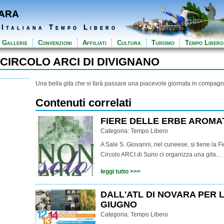
ara
 Italiana Tempo Libero
Gallerie
Convenzioni
Affiliati
Cultura
Turismo
Tempo Libero
 CIRCOLO ARCI DI DIVIGNANO
Una bella gita che vi farà passare una piacevole giornata in compagn
Contenuti correlati
FIERE DELLE ERBE AROMAT
Categoria:
Tempo Libero
A Sale S. Giovanni, nel cuneese, si tiene la Fi
Circolo ARCI di Suno ci organizza una gita...
leggi tutto >>>
DALL'ATL DI NOVARA PER 
GIUGNO
Categoria:
Tempo Libero