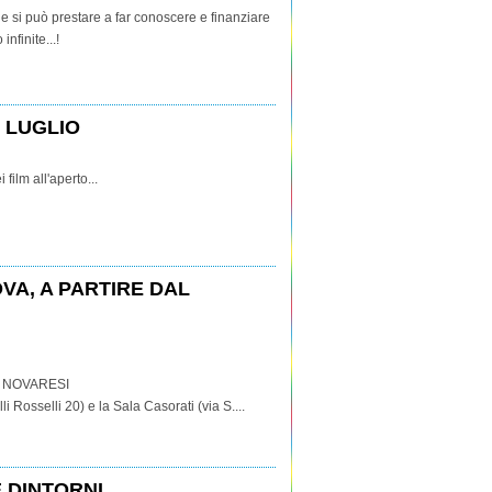
e si può prestare a far conoscere e finanziare
nfinite...!
° LUGLIO
 film all'aperto...
VA, A PARTIRE DAL
E NOVARESI
li Rosselli 20) e la Sala Casorati (via S....
E DINTORNI