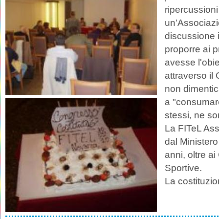
ripercussion
un'Associazi
discussione i
proporre ai 
avesse l'obiet
attraverso il
non dimentica
a "consumare"
stessi, ne so
La FITeL Asso
dal Ministero
anni, oltre ai
Sportive.
La costituzio