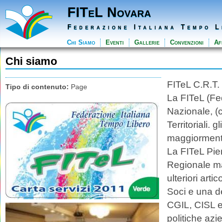
FITeL Novara
Federazione Italiana Tempo L
Chi Siamo
Eventi
Gallerie
Convenzioni
Aff
Chi siamo
FITeL C.R.
Tipo di contenuto:
Page
La FITeL (Fe
Nazionale, (c
Territoriali. 
maggiormen
La FITeL Piem
Regionale ma
ulteriori art
Soci e una de
CGIL, CISL e 
politiche az