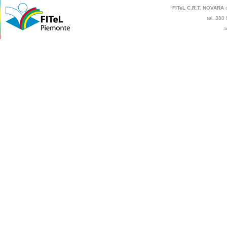
FITeL C.R.T. NOVARA
c
tel. 380
S