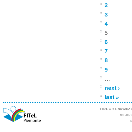
2
3
4
5
6
7
8
9
…
next ›
last »
FITeL C.R.T. NOVARA
c
tel. 380
S