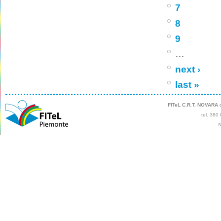
7
8
9
…
next ›
last »
FITeL C.R.T. NOVARA
c
tel. 380
S