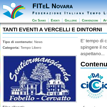
FITeL Novara
Federazione Italiana Tempo L
Chi Siamo
Eventi
Gallerie
Convenzioni
Aff
TANTI EVENTI A VERCELLI E DINTORNI
E' tempo di c
Tipo di contenuto:
News
spingere il n
Categoria:
Tempo Libero
aspettano...
Contenut