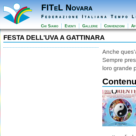
FITeL Novara
Federazione Italiana Tempo L
Chi Siamo
Eventi
Gallerie
Convenzioni
Aff
FESTA DELL'UVA A GATTINARA
Anche ques'an
Sempre prese
loro grande p
Contenut