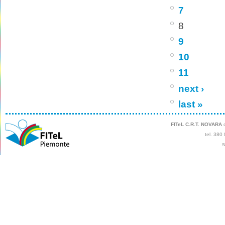
7
8
9
10
11
next ›
last »
FITeL C.R.T. NOVARA
c
tel. 380
S