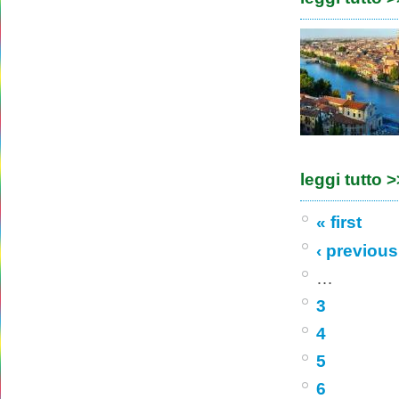
leggi tutto 
« first
‹ previous
…
3
4
5
6