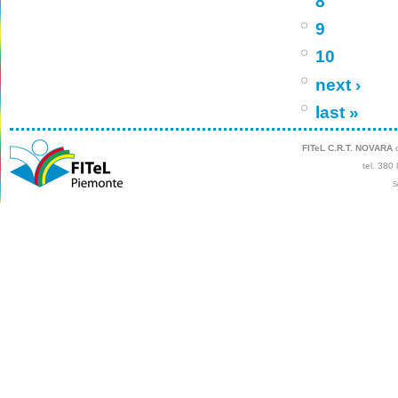
8
9
10
next ›
last »
FITeL C.R.T. NOVARA
c
tel. 380
S