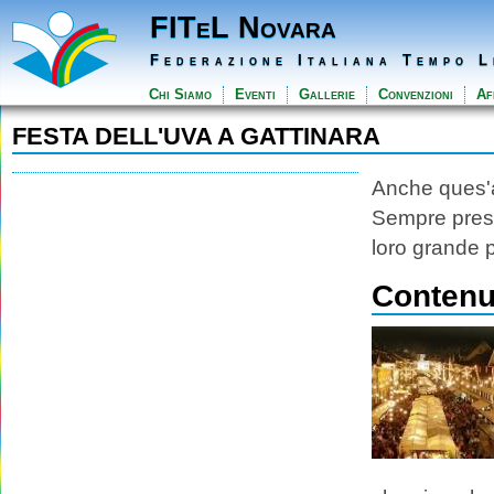
FITeL Novara
Federazione Italiana Tempo L
Chi Siamo
Eventi
Gallerie
Convenzioni
Aff
FESTA DELL'UVA A GATTINARA
Anche ques'an
Sempre prese
loro grande p
Contenut