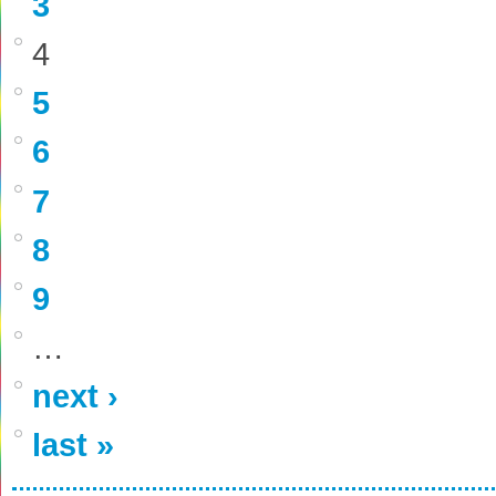
3
4
5
6
7
8
9
…
next ›
last »