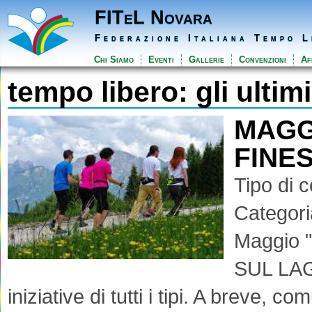
FITeL Novara
Federazione Italiana Tempo L
Chi Siamo
Eventi
Gallerie
Convenzioni
Aff
tempo libero: gli ultim
MAGGI
FINE
Tipo di 
Categori
Maggio "
SUL LAGO
iniziative di tutti i tipi. A breve,