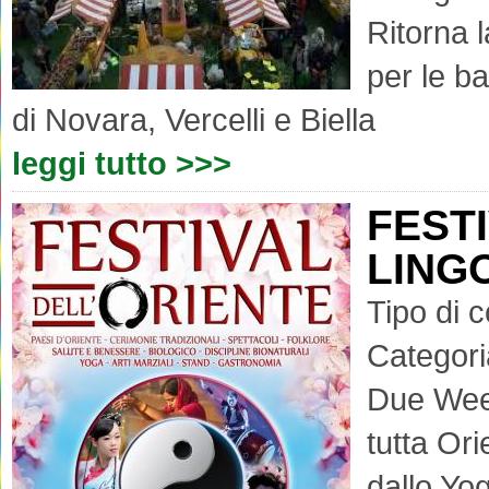
Ritorna 
per le ba
di Novara, Vercelli e Biella
leggi tutto >>>
FESTI
LINGO
Tipo di 
Categori
Due Week
tutta Ori
dallo Yog