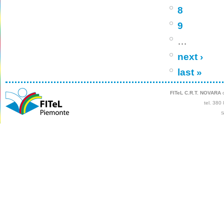
8
9
…
next ›
last »
FITeL C.R.T. NOVARA
c
tel. 380
S