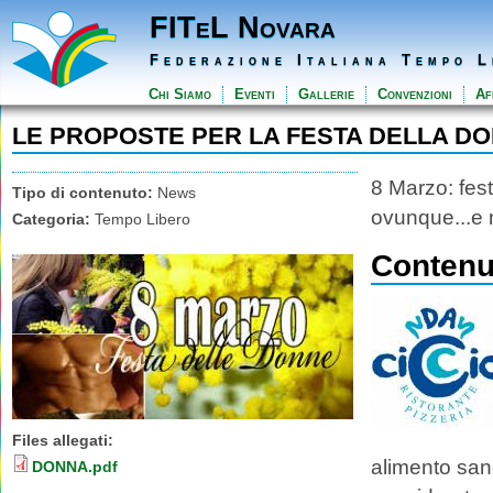
FITeL Novara
Federazione Italiana Tempo L
Chi Siamo
Eventi
Gallerie
Convenzioni
Aff
LE PROPOSTE PER LA FESTA DELLA D
8 Marzo: fes
Tipo di contenuto:
News
ovunque...e 
Categoria:
Tempo Libero
Contenut
Files allegati:
alimento sano
DONNA.pdf