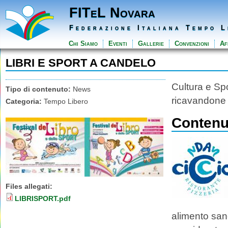
FITeL Novara
Federazione Italiana Tempo L
Chi Siamo
Eventi
Gallerie
Convenzioni
Aff
LIBRI E SPORT A CANDELO
Cultura e Sp
Tipo di contenuto:
News
ricavandone 
Categoria:
Tempo Libero
Contenut
Files allegati:
LIBRISPORT.pdf
alimento sano