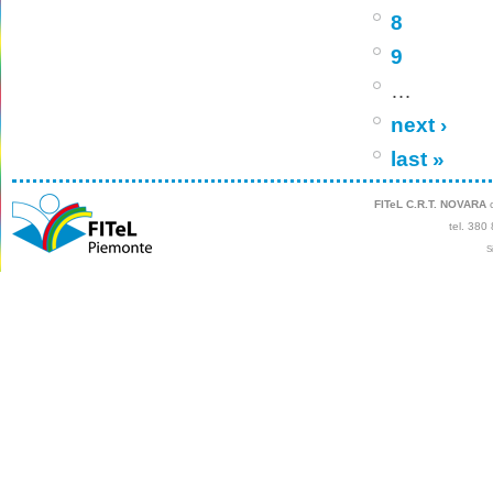
8
9
…
next ›
last »
FITeL C.R.T. NOVARA
c
tel. 380
S