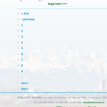
leggi tutto >>>
« first
‹ previous
1
2
3
4
5
6
7
8
9
…
next ›
last »
FITeL C.R.T. NOVARA
con sede Via Perrone N-8 (presso CRAL Universita') - 2
tel. 380 899 2829 | tel 329 220 3236 | mail:
info@fitelnovara.it