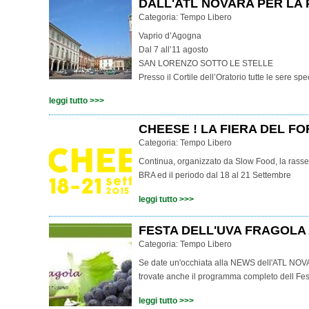
DALL'ATL NOVARA PER LA 
Categoria:
Tempo Libero
Vaprio d’Agogna
Dal 7 all’11 agosto
SAN LORENZO SOTTO LE STELLE
Presso il Cortile dell’Oratorio tutte le sere s
leggi tutto >>>
CHEESE ! LA FIERA DEL F
Categoria:
Tempo Libero
Continua, organizzato da Slow Food, la rasseg
BRA ed il periodo dal 18 al 21 Settembre
leggi tutto >>>
FESTA DELL'UVA FRAGOLA
Categoria:
Tempo Libero
Se date un'occhiata alla NEWS dell'ATL NOVARA,
trovate anche il programma completo dell Festa
leggi tutto >>>