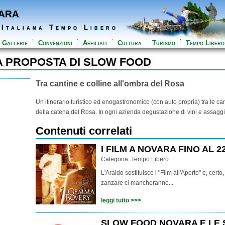
ara
 Italiana Tempo Libero
Gallerie
Convenzioni
Affiliati
Cultura
Turismo
Tempo Libero
NA PROPOSTA DI SLOW FOOD
Tra cantine e colline all'ombra del Rosa
Un itinerario turistico ed enogastronomico (con auto propria) tra le ca
della catena del Rosa. In ogni azienda degustazione di vini e assaggi di
Contenuti correlati
I FILM A NOVARA FINO AL 2
Categoria:
Tempo Libero
L'Araldo sostituisce i "Film all'Aperto" e, certo,
zanzare ci mancheranno...
leggi tutto >>>
SLOW FOOD NOVARA E LE 