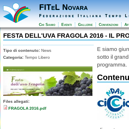
FITeL Novara
Federazione Italiana Tempo L
Chi Siamo
Eventi
Gallerie
Convenzioni
Aff
FESTA DELL'UVA FRAGOLA 2016 - IL 
E siamo giunt
Tipo di contenuto:
News
sotto il gran
Categoria:
Tempo Libero
programma.
Contenut
Files allegati:
FRAGOLA 2016.pdf