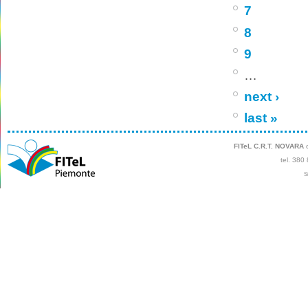
7
8
9
…
next ›
last »
FITeL C.R.T. NOVARA
c
tel. 380
S