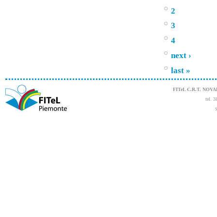
2
3
4
next ›
last »
FITeL C.R.T. NOV
tel. 
S